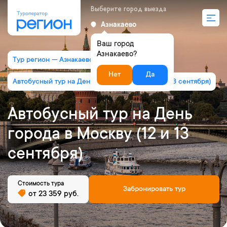
Выберите город выезда
Азнакаево
Ваш город
Азнакаево?
Тур регион — Азнакаево
Нет
Да
Автобусный тур на День города в Москву (12 и 13 сентября)
Автобусный тур на День
города в Москву (12 и 13
сентября)
Стоимость тура
Забронировать тур
от 23 359 руб.