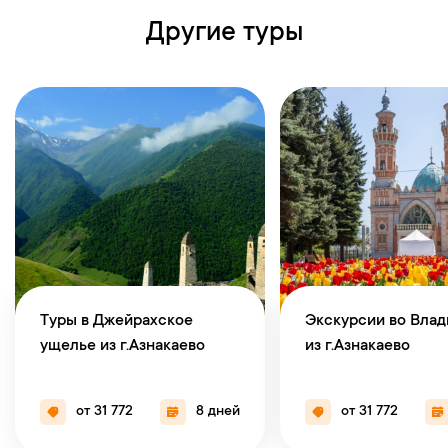
Другие туры
Туры в Джейрахское
Экскурсии во Влад
ущелье из г.Азнакаево
из г.Азнакаево
от 31 772
8 дней
от 31 772